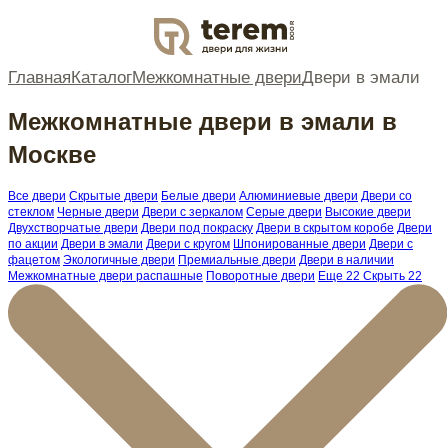
DOOR
Главная
Каталог
Межкомнатные двери
Двери в эмали
Межкомнатные двери в эмали в
Москве
Все двери
Скрытые двери
Белые двери
Алюминиевые двери
Двери со
стеклом
Черные двери
Двери с зеркалом
Серые двери
Высокие двери
Двухстворчатые двери
Двери под покраску
Двери в скрытом коробе
Двери
по акции
Двери в эмали
Двери с кругом
Шпонированные двери
Двери с
фацетом
Экологичные двери
Премиальные двери
Двери в наличии
Межкомнатные двери распашные
Поворотные двери
Еще 22
Скрыть 22