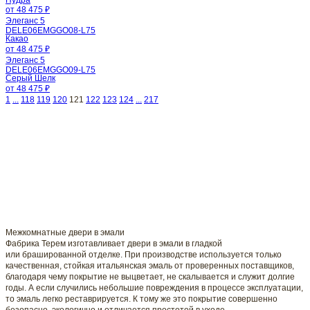
от 48 475 ₽
Элеганс 5
DELE06EMGGO08-L75
Какао
от 48 475 ₽
Элеганс 5
DELE06EMGGO09-L75
Серый Шелк
от 48 475 ₽
1
...
118
119
120
121
122
123
124
...
217
Межкомнатные двери в эмали
Фабрика Терем изготавливает двери в эмали в гладкой
или брашированной отделке. При производстве используется только
качественная, стойкая итальянская эмаль от проверенных поставщиков,
благодаря чему покрытие не выцветает, не скалывается и служит долгие
годы. А если случились небольшие повреждения в процессе эксплуатации,
то эмаль легко реставрируется. К тому же это покрытие совершенно
безопасно, экологично и отличается простотой в уходе.