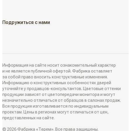
ГДЕ КУПИТЬ
Жалюзийные двери
КАК КУПИТЬ
Подружиться с нами
Алюминиевые двери
Как выбрать
ДИЗАЙН-ПРОЕКТЫ
Двери в наличии
Как замерить
РАЗДВИЖНЫЕ ПЕРЕГОРОДКИ
Информация на сайте носит ознакомительный характер
Дизайнеры в вашем городе
и не является публичной офертой. Фабрика оставляет
за собой право вносить конструктивные изменения.
Классические перегородки
Информацию о конструктивных особенностях дверей
СИСТЕМЫ ОТКРЫВАНИЯ
Блог
уточняйте у продавцов-консультантов. Цветовые оттенки
Современные перегородки
продукции зависят от цветопередачи монитора и могут
Распашные двери
незначительно отличаться от образцов в салонах продаж.
ИНТЕРЬЕРНЫЕ РЕШЕНИЯ
Вся продукция изготавливается по индивидуальным
Алюминиевые перегородки
проектам. Цены в регионах могут отличаться от цен,
Складные двери
представленных на сайте.
Плинтусы
ТО, ЧТО ВЫ ИЩЕТЕ
© 2026 Фабрика «Терем». Все права защищены.