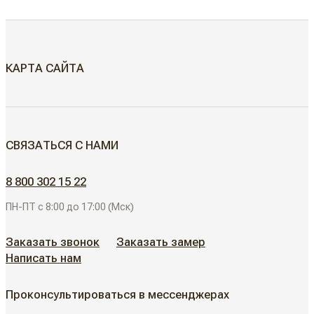
КАРТА САЙТА
МЕЖКОМНАТНЫЕ ДВЕРИ
СВЯЗАТЬСЯ С НАМИ
Скрытые двери
ДВЕРИ ДЛЯ ОБЪЕКТОВ
8 800 302 15 22
Современные двери
ПН-ПТ с 8:00 до 17:00 (Мск)
АЛЮМИНИЕВЫЕ РЕШЕНИЯ
Дизайнерские двери
Заказать звонок
Заказать замер
Написать нам
АКЦИИ
Неоклассические двери
Проконсультироваться в мессенджерах
Классические двери