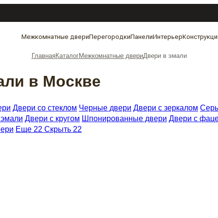
Межкомнатные двери
Перегородки
Панели
Интерьер
Конструкци
Главная
Каталог
Межкомнатные двери
Двери в эмали
али в Москве
ери
Двери со стеклом
Черные двери
Двери с зеркалом
Серы
 эмали
Двери с кругом
Шпонированные двери
Двери с фац
вери
Еще 22
Скрыть 22