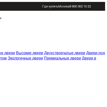
Где купить
Москва
8 800 302 15 22
и
е двери
Высокие двери
Двухстворчатые двери
Двери под
етом
Экологичные двери
Премиальные двери
Двери в