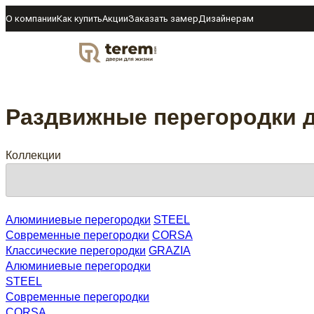
О компании
Как купить
Акции
Заказать замер
Дизайнерам
DOOR
Раздвижные перегородки 
Коллекции
Подбор по параметрам
Алюминиевые перегородки
STEEL
Современные перегородки
CORSA
Классические перегородки
GRAZIA
Алюминиевые перегородки
STEEL
Современные перегородки
CORSA