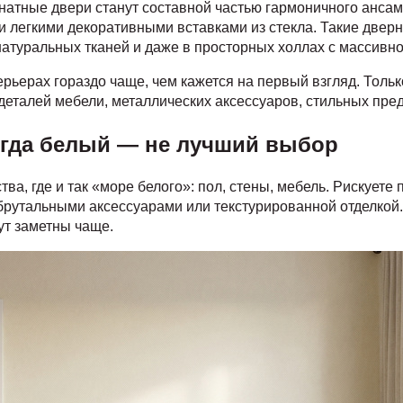
тные двери станут составной частью гармоничного ансамбл
легкими декоративными вставками из стекла. Такие дверны
 натуральных тканей и даже в просторных холлах с массив
ьерах гораздо чаще, чем кажется на первый взгляд. Только
деталей мебели, металлических аксессуаров, стильных пре
огда белый — не лучший выбор
а, где и так «море белого»: пол, стены, мебель. Рискуете
 брутальными аксессуарами или текстурированной отделкой
ут заметны чаще.