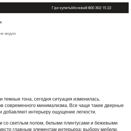
Где купить
Москва
8 800 302 15 22
и
 не модно
и темные тона, сегодня ситуация изменилась.
ков современного минимализма. Все чаще такие дверные
и добавляют интерьеру ощущение легкости.
ии со светлым полом, белыми плинтусами и бежевыми
 место главным элементам интерьера: выбору мебели,