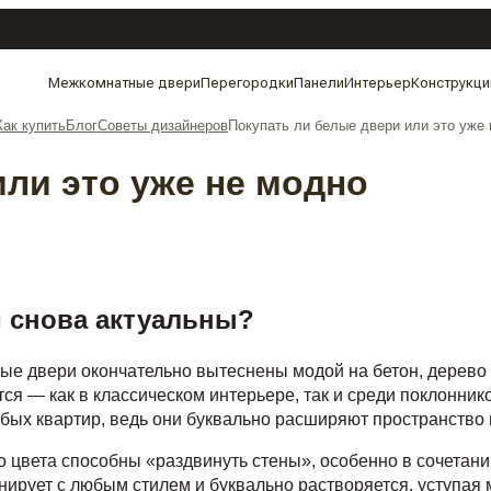
Межкомнатные двери
Перегородки
Панели
Интерьер
Конструкци
Как купить
Блог
Советы дизайнеров
Покупать ли белые двери или это уже
или это уже не модно
 снова актуальны?
ные двери окончательно вытеснены модой на бетон, дерево 
я — как в классическом интерьере, так и среди поклонни
ых квартир, ведь они буквально расширяют пространство 
о цвета способны «раздвинуть стены», особенно в сочетан
онирует с любым стилем и буквально растворяется, уступая