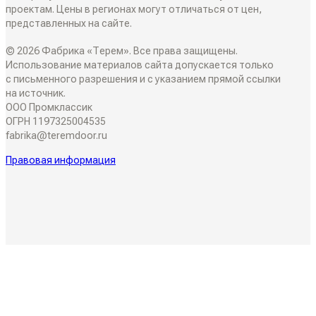
Алюминиевые перегородки
проектам. Цены в регионах могут отличаться от цен,
Складные двери
представленных на сайте.
Плинтусы
ТО, ЧТО ВЫ ИЩЕТЕ
© 2026 Фабрика «Терем». Все права защищены.
Поворотные двери
Накладки на входные двери
Использование материалов сайта допускается только
Скрытые двери
с письменного разрешения и с указанием прямой ссылки
О КОМПАНИИ
Двери-купе
на источник.
Стеновые панели
ООО Промклассик
Белые двери
ОГРН 1197325004535
Семейное дело
Откатные двери
fabrika@teremdoor.ru
СОТРУДНИЧЕСТВО
Декоративные рейки
Алюминиевые двери
Правовая информация
Двери для жизни
Дизайнерам
Обрамление проемов
Двери со стеклом
Личная гарантия
Дилерам
Фрамуги
Черные двери
Качество
Двери с зеркалом
Отзывы
Серые двери