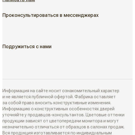
АКЦИИ
Неоклассические двери
Проконсультироваться в мессенджерах
Классические двери
ГДЕ КУПИТЬ
Жалюзийные двери
КАК КУПИТЬ
Подружиться с нами
Алюминиевые двери
Как выбрать
ДИЗАЙН-ПРОЕКТЫ
Двери в наличии
Как замерить
РАЗДВИЖНЫЕ ПЕРЕГОРОДКИ
Информация на сайте носит ознакомительный характер
Дизайнеры в вашем городе
и не является публичной офертой. Фабрика оставляет
за собой право вносить конструктивные изменения.
Классические перегородки
Информацию о конструктивных особенностях дверей
СИСТЕМЫ ОТКРЫВАНИЯ
Блог
уточняйте у продавцов-консультантов. Цветовые оттенки
Современные перегородки
продукции зависят от цветопередачи монитора и могут
Распашные двери
незначительно отличаться от образцов в салонах продаж.
ИНТЕРЬЕРНЫЕ РЕШЕНИЯ
Вся продукция изготавливается по индивидуальным