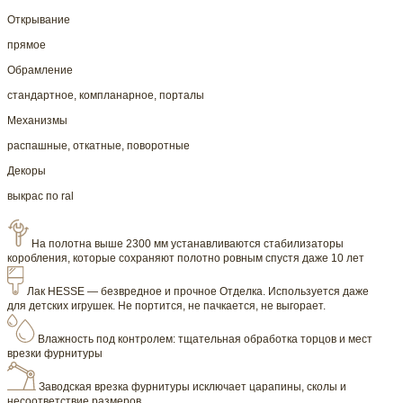
Открывание
прямое
Обрамление
стандартное, компланарное, порталы
Механизмы
распашные, откатные, поворотные
Декоры
выкрас по ral
На полотна выше 2300 мм устанавливаются стабилизаторы
коробления, которые сохраняют полотно ровным спустя даже 10 лет
Лак HESSE — безвредное и прочное Отделка. Используется даже
для детских игрушек. Не портится, не пачкается, не выгорает.
Влажность под контролем: тщательная обработка торцов и мест
врезки фурнитуры
Заводская врезка фурнитуры исключает царапины, сколы и
несоответствие размеров